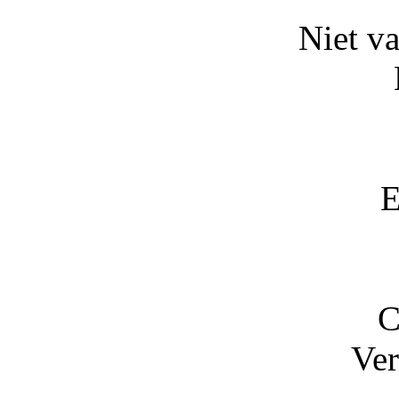
Niet v
E
C
Ve