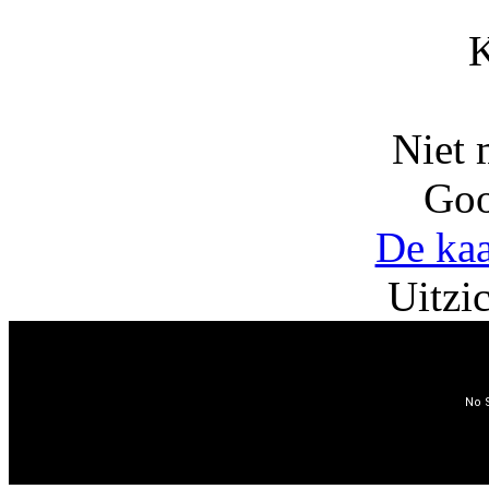
Niet 
Goo
De kaa
Uitzic