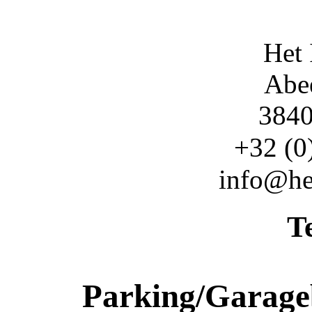
Het
Abee
3840
+32 (0
info@he
T
Parking/Garag