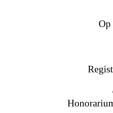
Op 
Regist
Honorarium