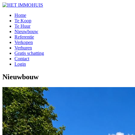
Home
Te Koop
Te Huur
Nieuwbouw
Referentie
Verkopen
Verhuren
Gratis schatting
Contact
Login
Nieuwbouw