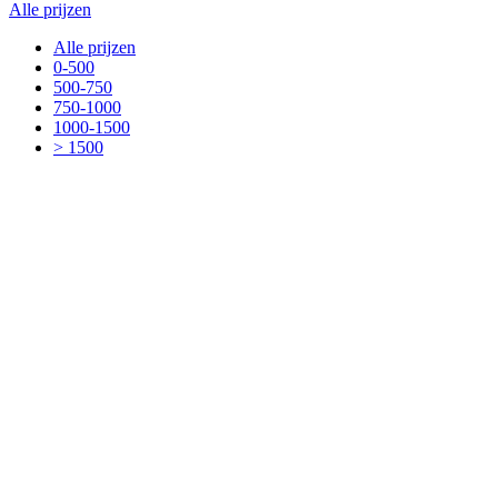
Alle prijzen
Alle prijzen
0-500
500-750
750-1000
1000-1500
> 1500