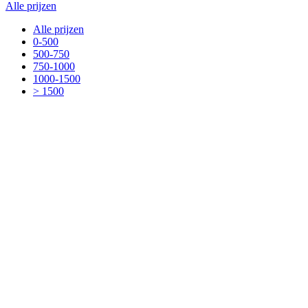
Alle prijzen
Alle prijzen
0-500
500-750
750-1000
1000-1500
> 1500