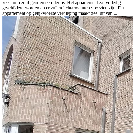
zeer ruim zuid georiënteerd terras. Het appartement zal volledig
geschilderd worden en er zullen lichtarmaturen voorzien zijn. Dit
appartement op gelijkvloerse verdieping maakt deel uit van ...