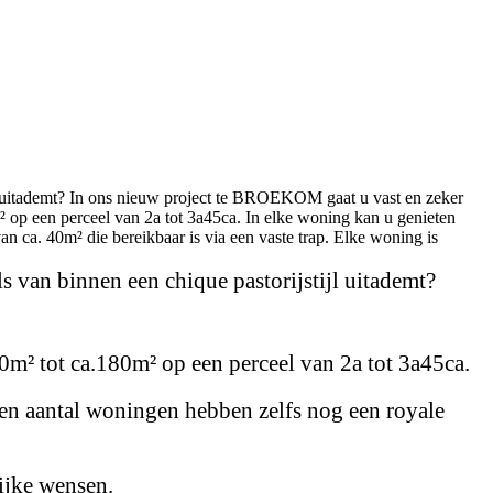
jl uitademt? In ons nieuw project te BROEKOM gaat u vast en zeker
op een perceel van 2a tot 3a45ca. In elke woning kan u genieten
n ca. 40m² die bereikbaar is via een vaste trap. Elke woning is
s van binnen een chique pastorijstijl uitademt?
² tot ca.180m² op een perceel van 2a tot 3a45ca.
Een aantal woningen hebben zelfs nog een royale
ijke wensen.